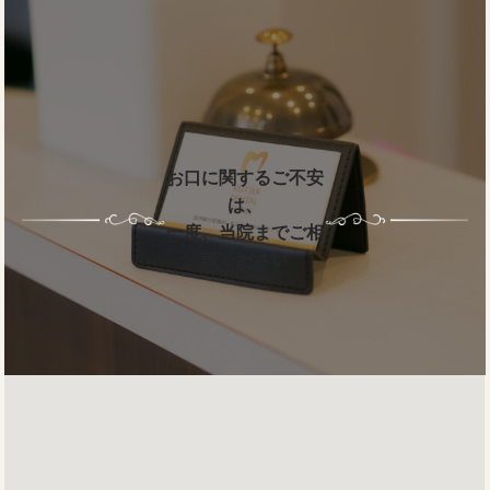
お口に関するご不安
は、
一度、当院までご相
談ください