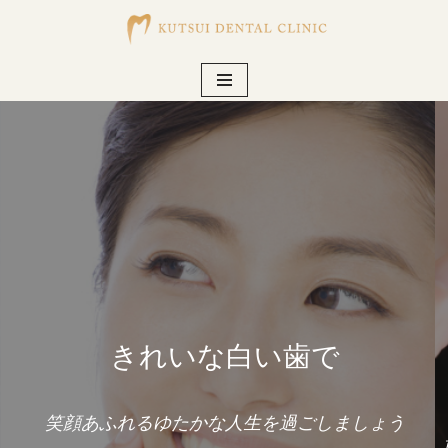
コ
ン
テ
ン
ツ
へ
ス
キ
ッ
プ
きれいな白い歯で
笑顔あふれるゆたかな人生を過ごしましょう